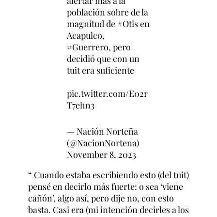
alertar más a la
población sobre de la
magnitud de
#Otis
en
Acapulco,
#Guerrero
, pero
decidió que con un
tuit era suficiente
pic.twitter.com/E02r
T7ehn3
— Nación Norteña
(@NacionNortena)
November 8, 2023
“ Cuando estaba escribiendo esto (del tuit)
pensé en decirlo más fuerte: o sea ‘viene
cañón’, algo así, pero dije no, con esto
basta. Casi era (mi intención decirles a los