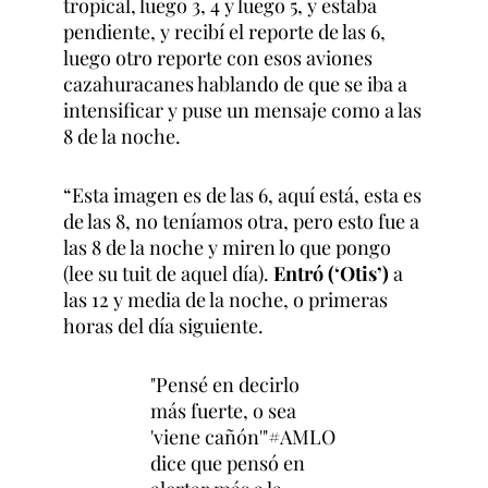
tropical, luego 3, 4 y luego 5, y estaba
pendiente, y recibí el reporte de las 6,
luego otro reporte con esos aviones
cazahuracanes hablando de que se iba a
intensificar y puse un mensaje como a las
8 de la noche.
“Esta imagen es de las 6, aquí está, esta es
de las 8, no teníamos otra, pero esto fue a
las 8 de la noche y miren lo que pongo
(lee su tuit de aquel día).
Entró (‘Otis’)
a
las 12 y media de la noche, o primeras
horas del día siguiente.
"Pensé en decirlo
más fuerte, o sea
'viene cañón'"
#AMLO
dice que pensó en