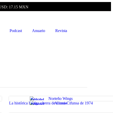
USD: 17.15 MXN
Podcast
Anuario
Revista
Publicidad
La histórica huelga obrera de Cinsa-Cifunsa de 1974
Publicidad