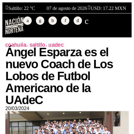
Saltillo
: 22 °C
07 de agosto de 2026
USD: 17.22 MXN
,
,
coahuila
saltillo
uadec
Ángel Esparza es el
nuevo Coach de Los
Lobos de Futbol
Americano de la
UAdeC
20/03/2024