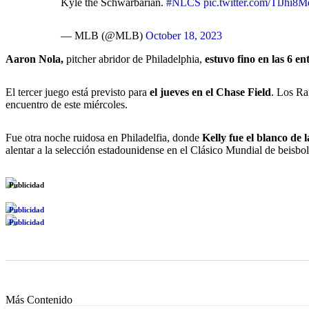
Kyle the Schwarbarian.
#NLCS
pic.twitter.com/TlJhi8
— MLB (@MLB)
October 18, 2023
Aaron Nola,
pitcher abridor de Philadelphia,
estuvo fino en las 6 e
El tercer juego está previsto para
el jueves en el Chase Field
. Los Ra
encuentro de este miércoles.
Fue otra noche ruidosa en Philadelfia, donde
Kelly fue el blanco de l
alentar a la selección estadounidense en el Clásico Mundial de beisbol
Publicidad
Publicidad
Publicidad
Más Contenido