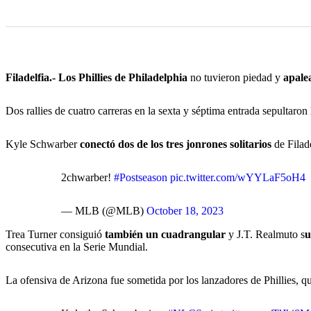
Filadelfia.- Los Phillies de Philadelphia
no tuvieron piedad y
apale
Dos rallies de cuatro carreras en la sexta y séptima entrada sepultaron
Kyle Schwarber
conectó dos de los tres jonrones solitarios
de Filade
2chwarber!
#Postseason
pic.twitter.com/wYYLaF5oH4
— MLB (@MLB)
October 18, 2023
Trea Turner consiguió
también un cuadrangular
y J.T. Realmuto s
u
consecutiva en la Serie Mundial.
La ofensiva de Arizona fue sometida por los lanzadores de Phillies, 