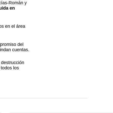
acías-Román y
uida en
os en el área
mpromiso del
rindan cuentas.
 destrucción
 todos los