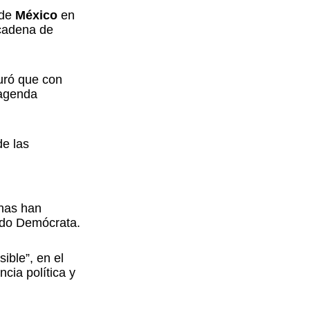
de
México
en
 cadena de
uró que con
 agenda
de las
nas han
tido Demócrata.
ible”, en el
cia política y