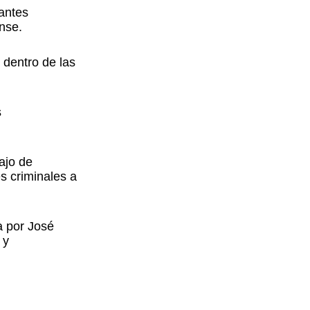
rantes
nse.
 dentro de las
s
ajo de
s criminales a
a por José
 y