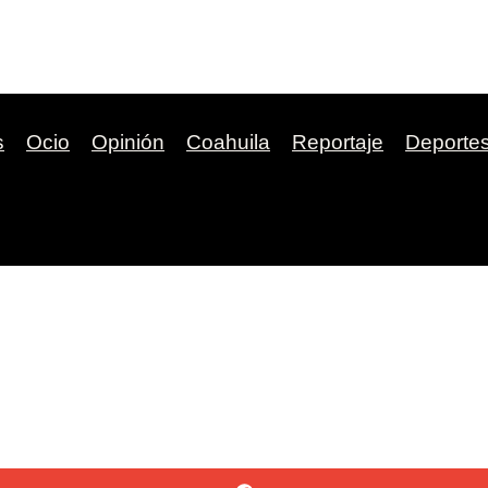
s
Ocio
Opinión
Coahuila
Reportaje
Deporte