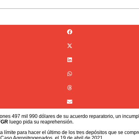
lones 497 mil 990 dólares de su acuerdo reparatorio, un incump
 FGR
luego pida su reaprehensión.
a límite para hacer el último de los tres depósitos que se com
l Caso Agronitrogenados, el 19 de abril de 2021.