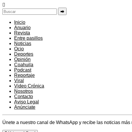
⮕
Inicio
Anuario
Revista
Entre pasillos
Noticias
Ocio
Deportes
Opinión
Coahuila
Podcast
Reportaje
Viral
Video Crónica
Nosotros
Contacto
Aviso Legal
Anúnciate
Únete a nuestro canal de WhatsApp y recibe las noticias más