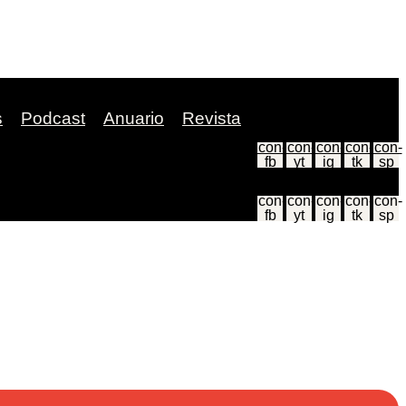
s
Podcast
Anuario
Revista
Icon-
Icon-
Icon-
Icon-
Icon-
fb
yt
ig
tk
sp
Icon-
Icon-
Icon-
Icon-
Icon-
fb
yt
ig
tk
sp