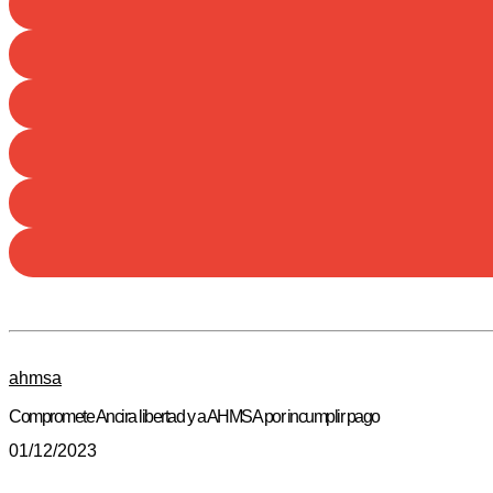
ahmsa
Compromete Ancira libertad y a AHMSA por incumplir pago
01/12/2023