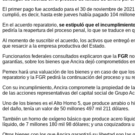
El primer pago fue acordado para el 30 de noviembre de 2021, 
cumplió, es decir, hasta este jueves había pagado 104 millone
En el acuerdo reparatorio,
se estipuló que el incumplimient
pediría la reapertura del proceso penal, lo que se traduce en 
Al momento de suscribir el acuerdo, los activos que entregó e
que resarcir a la empresa productiva del Estado.
Funcionarios federales consultados explicaron que la
FGR
no
garantías, sobre los bienes que Ancira dejó comprometidos en
Pemex hará una valuación de los bienes y en caso de que los 
reparatorio y la FGR pedirá la continuación del proceso y su 
Con su incumplimiento, Ancira compromete la propiedad de la 
de las acciones representativas del capital social de Grupo Ac
Uno de los bienes es el Alto Horno 5, que produce arrabio o hi
del daño, tenía un valor de 50 millones 497 mil 211 dólares.
También un horno de oxígeno básico que produce acero líquido
líquido, de 7 millones 180 mil 98 dólares; y una coquizadora 
Otros bienes con los que Ancira garantizó su libertad son la