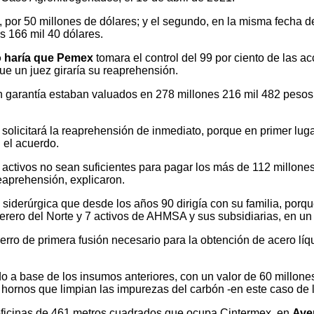
por 50 millones de dólares; y el segundo, en la misma fecha de
s 166 mil 40 dólares.
o haría que Pemex
tomara el control del 99 por ciento de las ac
que un juez giraría su reaprehensión.
n garantía estaban valuados en 278 millones 216 mil 482 pesos y
 solicitará la reaprehensión de inmediato, porque en primer l
 el acuerdo.
activos no sean suficientes para pagar los más de 112 millones
reaprehensión, explicaron.
siderúrgica que desde los años 90 dirigía con su familia, porqu
erero del Norte y 7 activos de AHMSA y sus subsidiarias, en un 
erro de primera fusión necesario para la obtención de acero líq
 a base de los insumos anteriores, con un valor de 60 millone
u hornos que limpian las impurezas del carbón -en este caso de 
s oficinas de 461 metros cuadrados que ocupa Cintermex, en
Ave