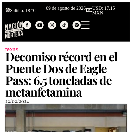
09 de agosto de 2026
USD: 17.15
Saltillo
: 18 °C
MXN
texas
Decomiso récord en el
Puente Dos de Eagle
Pass: 6.5 toneladas de
metanfetamina
22/02/2024