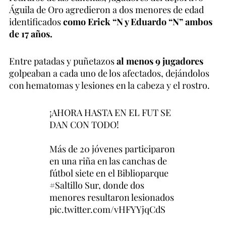
Águila de Oro agredieron a dos menores de edad
identificados
como Erick “N y Eduardo “N” ambos
de 17 años.
Entre patadas y puñetazos
al menos 9 jugadores
golpeaban a cada uno de los afectados, dejándolos
con hematomas y lesiones en la cabeza y el rostro.
¡AHORA HASTA EN EL FUT SE
DAN CON TODO!
Más de 20 jóvenes participaron
en una riña en las canchas de
fútbol siete en el Biblioparque
#Saltillo
Sur, donde dos
menores resultaron lesionados
pic.twitter.com/vHFYYjqCdS