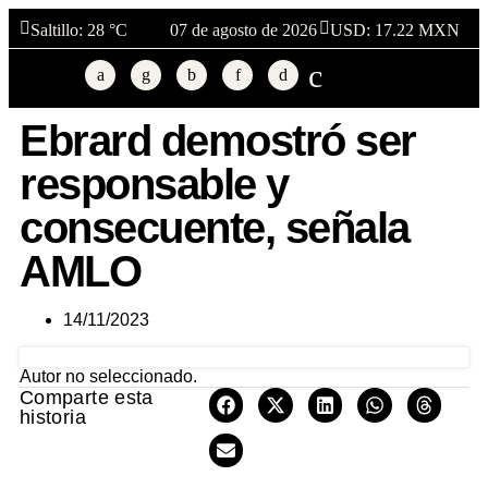
Saltillo
: 28 °C
07 de agosto de 2026
USD: 17.22 MXN
Ebrard demostró ser
responsable y
consecuente, señala
AMLO
14/11/2023
Autor no seleccionado.
Comparte esta
historia