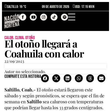
Saltillo
: 19 °C
09 de agosto de 2026
USD: 17.15 MXN
,
,
calor
clima
otoño
El otoño llegará a
Coahuila con calor
22/09/2023
Autor no seleccionado.
Comparte esta historia
Saltillo, Coah.-
El otoño estará llegaron este
sábado y según pronósticos, se espera que el fin de
semana en
Saltillo
sea caluroso con temperaturas
que podrían llegar hasta los 33 grados centígrados.