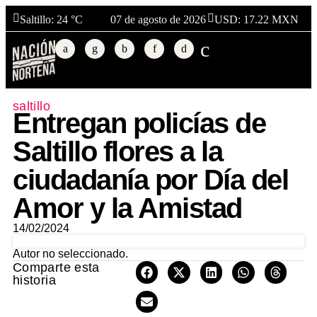
Saltillo
: 24 °C
07 de agosto de 2026
USD: 17.22 MXN
saltillo
Entregan policías de
Saltillo flores a la
ciudadanía por Día del
Amor y la Amistad
14/02/2024
Autor no seleccionado.
Comparte esta
historia