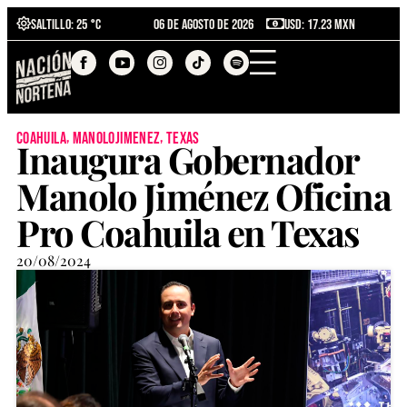
Saltillo
: 25 °C
06 de agosto de 2026
USD: 17.23 MXN
,
,
coahuila
manolojimenez
texas
Inaugura Gobernador
Manolo Jiménez Oficina
Pro Coahuila en Texas
20/08/2024