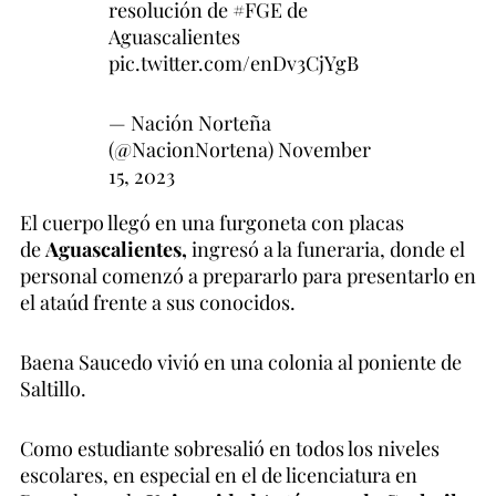
resolución de
#FGE
de
Aguascalientes
pic.twitter.com/enDv3CjYgB
— Nación Norteña
(@NacionNortena)
November
15, 2023
El cuerpo llegó en una furgoneta con placas
de
Aguascalientes,
ingresó a la funeraria, donde el
personal comenzó a prepararlo para presentarlo en
el ataúd frente a sus conocidos.
Baena Saucedo vivió en una colonia al poniente de
Saltillo.
Como estudiante sobresalió en todos los niveles
escolares, en especial en el de licenciatura en