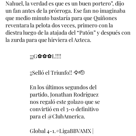
Nahuel, la verdad es que es un buen portero”, dijo
un fan antes de la prórroga. Ese fan no imaginaba
que medio minuto bastaría para que Quiñones
reventara la pelota dos veces, primero con la
diestra luego de la atajada del “Patón” y después con
la zurda para que hirviera el Azteca.
¡¡¡G⚽️⚽️⚽️L!!!!
¡¡Selló el Triunfo!! 🦅🫡
En los últimos segundos del
partido, Jonathan Rodríguez
nos regaló este golazo que se
convirtió en el 3-0 definitivo
para el
@ClubAmerica
.
Global 4-1.
#LigaBBVAMX
|