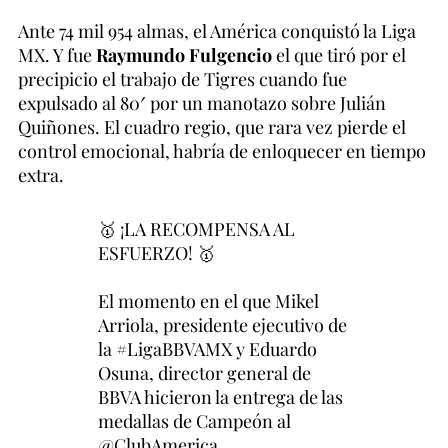
Ante 74 mil 954 almas, el América conquistó la Liga
MX. Y fue
Raymundo Fulgencio
el que tiró por el
precipicio el trabajo de Tigres cuando fue
expulsado al 80′ por un manotazo sobre Julián
Quiñones. El cuadro regio, que rara vez pierde el
control emocional, habría de enloquecer en tiempo
extra.
🥇 ¡LA RECOMPENSA AL
ESFUERZO! 🥇
El momento en el que Mikel
Arriola, presidente ejecutivo de
la
#LigaBBVAMX
y Eduardo
Osuna, director general de
BBVA hicieron la entrega de las
medallas de Campeón al
@ClubAmerica
.