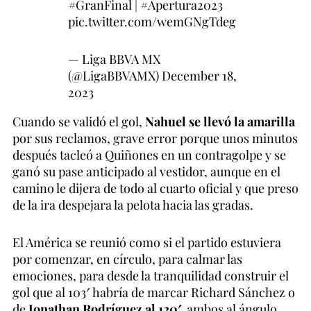
#GranFinal
|
#Apertura2023
pic.twitter.com/wemGNgTdeg
— Liga BBVA MX
(@LigaBBVAMX)
December 18,
2023
Cuando se validó el gol,
Nahuel se llevó la amarilla
por sus reclamos, grave error porque unos minutos
después tacleó a Quiñones en un contragolpe y se
ganó su pase anticipado al vestidor, aunque en el
camino le dijera de todo al cuarto oficial y que preso
de la ira despejara la pelota hacia las gradas.
El América se reunió como si el partido estuviera
por comenzar, en círculo, para calmar las
emociones, para desde la tranquilidad construir el
gol que al 103′ habría de marcar Richard Sánchez o
de
Jonathan Rodríguez al 120′,
ambos al ángulo.