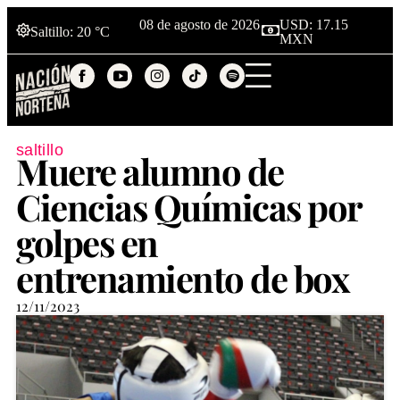
08 de agosto de 2026
USD: 17.15
Saltillo
: 20 °C
MXN
saltillo
Muere alumno de
Ciencias Químicas por
golpes en
entrenamiento de box
12/11/2023