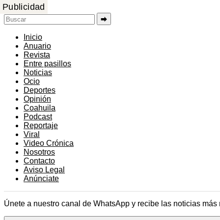
Publicidad
⮕
Inicio
Anuario
Revista
Entre pasillos
Noticias
Ocio
Deportes
Opinión
Coahuila
Podcast
Reportaje
Viral
Video Crónica
Nosotros
Contacto
Aviso Legal
Anúnciate
Únete a nuestro canal de WhatsApp y recibe las noticias más