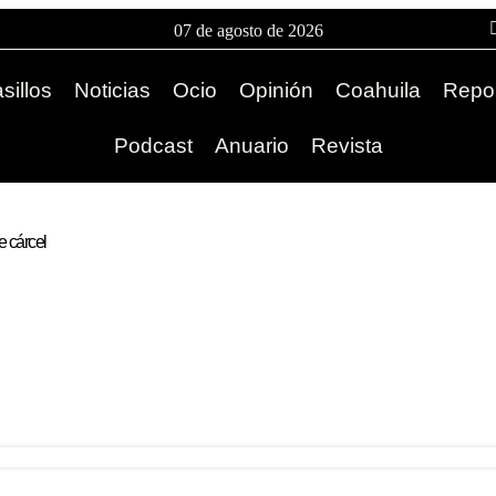
07 de agosto de 2026
sillos
Noticias
Ocio
Opinión
Coahuila
Repor
Podcast
Anuario
Revista
e cárcel