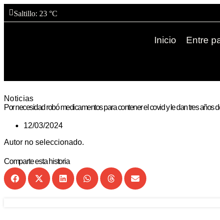
Saltillo
: 23 °C
Inicio
Entre pa
Noticias
Por necesidad robó medicamentos para contener el covid y le dan tres años d
12/03/2024
Autor no seleccionado.
Comparte esta historia