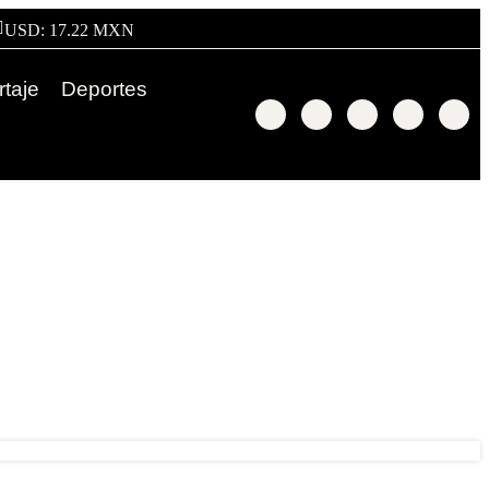
USD: 17.22 MXN
taje
Deportes