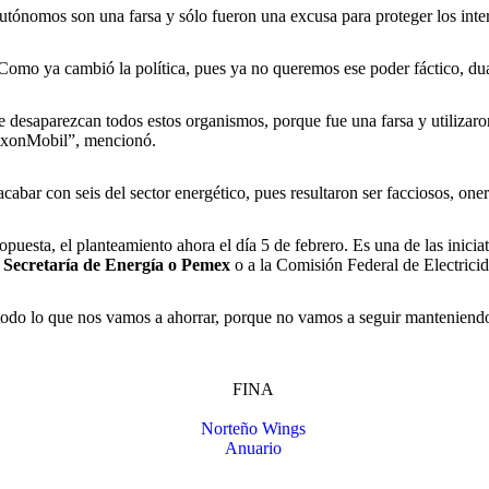
utónomos son una farsa y sólo fueron una excusa para proteger los inter
 Como ya cambió la política, pues ya no queremos ese poder fáctico, du
e desaparezcan todos estos organismos, porque fue una farsa y utilizar
ExxonMobil”, mencionó.
acabar con seis del sector energético, pues resultaron ser facciosos, one
puesta, el planteamiento ahora el día 5 de febrero. Es una de las inici
Secretaría de Energía o Pemex
o a la Comisión Federal de Electrici
odo lo que nos vamos a ahorrar, porque no vamos a seguir manteniendo 