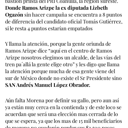
bastión priista del PRI Coahuila, la región sureste.
Donde Ramos Arizpe la ex diputada Lizbeth
Ogazón
sin hacer campaña se encuentra a 8 puntos
de diferencia del candidato oficial Tomás Gutiérrez,
si le resta 4 puntos estarían empatados
Y llama la atención, porque la gente oriunda de
Ramos Arizpe dice “aquí en el centro de Ramos
Arizpe nosotros elegimos un alcalde, de las vías del
tren pa´allá la gente elige otro” y les digo que llama
la atención porque mucha de esa gente viene del
sur de México donde no existe el Sr Presidente sino
SAN Andrés Manuel López Obrador.
Aún falta Morena por definir su gallo, pero aun así
ya están muy cerca en la contienda y de este loco se
acuerdan que será una elección mas cerrada de lo
que se espera, ya que los mas de 15 mil beneficiarios
de morena no quedarán perder sus $3,500 pesos