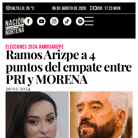
Saltillo
: 26 °C
06 de agosto de 2026
USD: 17.23 MXN
,
elecciones 2024
ramosarizpe
Ramos Arizpe a 4
puntos del empate entre
PRI y MORENA
29/02/2024