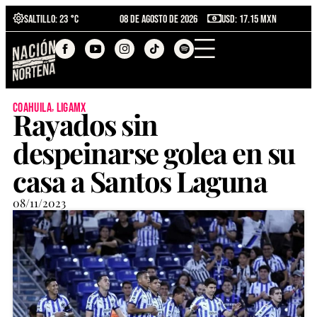
Saltillo
: 23 °C
08 de agosto de 2026
USD: 17.15 MXN
,
coahuila
ligamx
Rayados sin
despeinarse golea en su
casa a Santos Laguna
08/11/2023