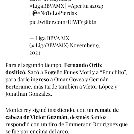
#LigaBBVAMX
|
#Apertura2023
| 📹
#NoTeLoPierdas
pic.twitter.com/UIWfY38ktn
— Liga BBVA MX
(@LigaBBVAMX)
November 9,
2023
Para el segundo tiempo,
Fernando Ortiz
dosificó.
Sacó a Rogelio Funes Mori y a “Ponchito”,
para darle ingreso a Omar Govea y Germán
Berterame, más tarde también a Víctor López y
Jonathan González.
Monterrey siguió insistiendo, con un r
emate de
cabeza de Víctor Guzmán,
después Santos
respondió con un tiro de Emmerson Rodríguez que
se fue por encima del arco.