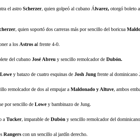
tra el astro
Scherzer
, quien golpeó al cubano Á
lvarez,
otorgó boleto 
cherzer
, quien soportó dos carreras más por sencillo del boricua
Maldo
oner a los
Astros a
l frente 4-0.
blete del cubano
José Abreu
y sencillo remolcador de
Dubón.
Lowe
y batazo de cuatro esquinas de
Josh Jung
frente al dominicano
illo remolcador de dos al empujar a
Maldonado y Altuve
, ambos emba
se por sencillo de
Lowe
y bambinazo de Jung.
to a
Tucker
, imparable de
Dubón
y sencillo remolcador del dominican
os
Rangers
con un sencillo al jardín derecho.