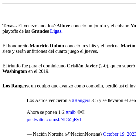
Texas.-
El venezolano
José Altuve
conectó un jonrón y el cubano
Yo
playoffs de las
Grandes
Ligas.
El hondureño
Mauricio Dubón
conectó tres hits y el boricua
Martí
siete y serán anfitriones del cuarto juego el jueves.
El triunfo fue para el dominicano
Cristián Javier
(2-0), quien superó 
Washington
en el 2019.
Los Rangers
, un equipo que avanzó como comodín, perdió así el invi
Los Astros vencieron a
#Rangers
8-5 y se llevaron el 3er
Ahora se ponen 1-2
#mlb
⚾️⚾️
pic.twitter.com/sbND65jRyT
— Nación Norteña (@NacionNortena)
October 19, 202