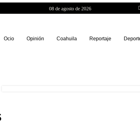
08 de agosto de 2026
Ocio
Opinión
Coahuila
Reportaje
Deport
s