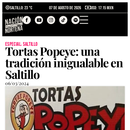
Saltillo
: 23 °C
07 de agosto de 2026
USD: 17.15 MXN
,
especial
saltillo
Tortas Popeye: una
tradición inigualable en
Saltillo
06/03/2024