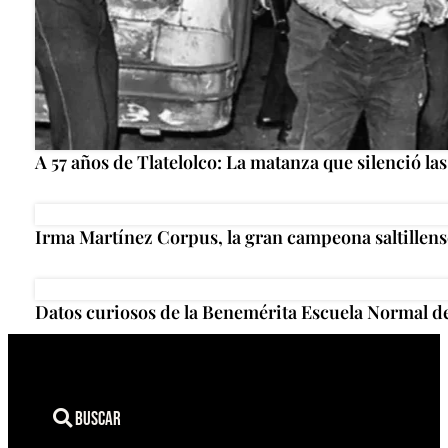
A 57 años de Tlatelolco: La matanza que silenció la
Irma Martínez Corpus, la gran campeona saltillense
Datos curiosos de la Benemérita Escuela Normal d
Buscar