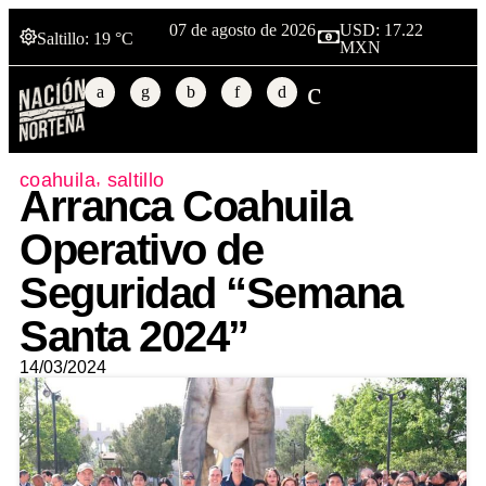
07 de agosto de 2026
USD: 17.22
Saltillo
: 19 °C
MXN
,
coahuila
saltillo
Arranca Coahuila
Operativo de
Seguridad “Semana
Santa 2024”
14/03/2024