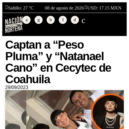
Saltillo
: 27 °C
08 de agosto de 2026
USD: 17.15 MXN
Captan a “Peso
Pluma” y “Natanael
Cano” en Cecytec de
Coahuila
29/09/2023