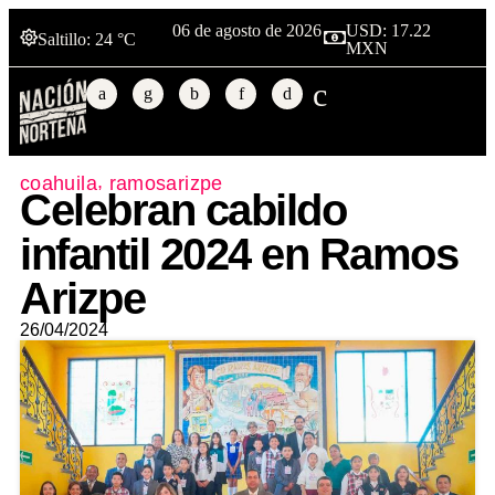
06 de agosto de 2026
USD: 17.22
Saltillo
: 24 °C
MXN
,
coahuila
ramosarizpe
Celebran cabildo
infantil 2024 en Ramos
Arizpe
26/04/2024