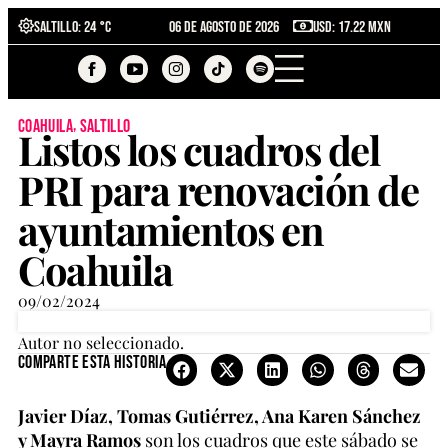
Saltillo
: 24 °C
06 de agosto de 2026
USD: 17.22 MXN
,
coahuila
saltillo
Listos los cuadros del
PRI para renovación de
ayuntamientos en
Coahuila
09/02/2024
Autor no seleccionado.
Comparte esta historia
Javier Díaz, Tomas Gutiérrez, Ana Karen Sánchez
y Mayra Ramos
son los cuadros que este sábado se