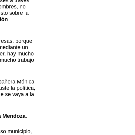
ases a través
hombres, no
sto sobre la
ión
resas, porque
 mediante un
er, hay mucho
 mucho trabajo
ompañera Mónica
te la política,
ue se vaya a la
ra Mendoza
.
oso municipio,