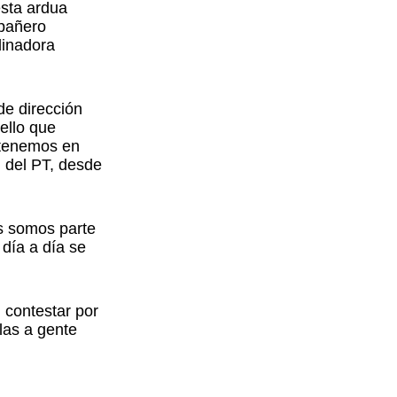
esta ardua
mpañero
dinadora
e dirección
 ello que
 tenemos en
 del PT, desde
es somos parte
día a día se
 contestar por
las a gente