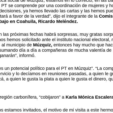
ica social de Múzquiz, estamos en lo correcto, en las b
del PT se comprende por una coordinación de mujeres y 
ecisiones, ya hemos llevado las cartas y las hemos pue
á a favor de la verdad”, dijo el integrante de la
Comis
abajo en Coahuila, Ricardo Meléndez.
en las próximas fechas habrá sorpresas, muy gratas sorp
hemos solicitado ante el instituto nacional electoral,
n al municipio de
Múzquiz,
entonces hay mucho que hac
r sumando día a día a compañeras de mucha valentía de
anarán”, informó.
 es un potencial político para el PT en Múzquiz”. “La c
vicio y lo decíamos en reuniones pasadas, a quien le gus
á, a quien le gusta la plata a quien le gusta el dinero, q
 región carbonífera, “cobijaron” a
Karla Mónica Escale
os estamos invitados, el motivo de mi visita a este herm