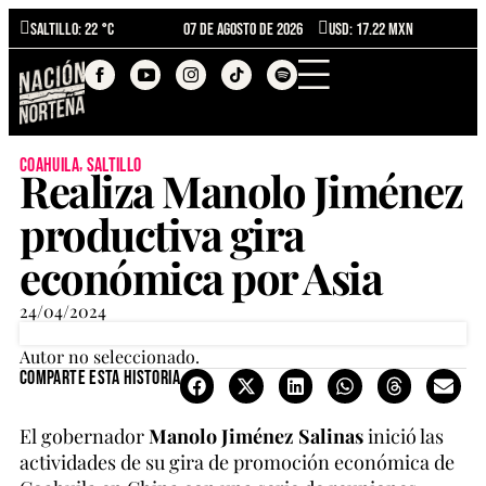
Saltillo
: 22 °C
07 de agosto de 2026
USD: 17.22 MXN
,
coahuila
saltillo
Realiza Manolo Jiménez
productiva gira
económica por Asia
24/04/2024
Autor no seleccionado.
Comparte esta historia
El gobernador
Manolo Jiménez Salinas
inició las
actividades de su gira de promoción económica de