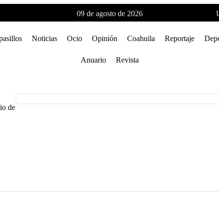
09 de agosto de 2026
pasillos
Noticias
Ocio
Opinión
Coahuila
Reportaje
Depo
Anuario
Revista
io de