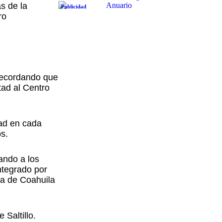
s de la
Publicidad
ro
 recordando que
tad al Centro
dad en cada
os.
ando a los
ntegrado por
ia de Coahuila
 Saltillo.