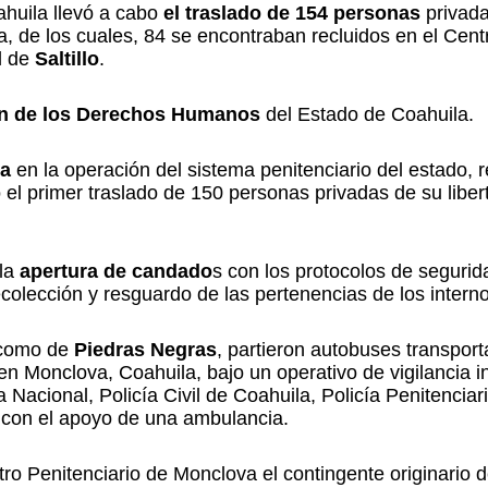
huila llevó a cabo
el traslado de 154 personas
privada
a, de los cuales, 84 se encontraban recluidos en el Cent
l de
Saltillo
.
n de los Derechos Humanos
del Estado de Coahuila.
ua
en la operación del sistema penitenciario del estado,
 el primer traslado de 150 personas privadas de su liber
la
apertura de candado
s con los protocolos de seguri
ecolección y resguardo de las pertenencias de los intern
 como de
Piedras
Negras
, partieron autobuses transport
en Monclova, Coahuila, bajo un operativo de vigilancia i
 Nacional, Policía Civil de Coahuila, Policía Penitenciar
ó con el apoyo de una ambulancia.
tro Penitenciario de Monclova el contingente originario de