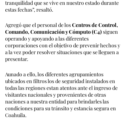
tranquilidad que se vive en nuestro estado durante
estas fechas”, resaltó.
Agregó que el personal de los
Centros de Control,
Comando, Comunicación y Cómputo (C4)
siguen
operando y apoyando a las diferentes
¡Entérate antes que nadie!
corporaciones con el objetivo de prevenir hechos y
Suscríbete al boletín de
Nación Norteña
y recibe las
a la vez poder resolver situaciones que se lleguen a
noticias más importantes del norte directo en tu correo
presentar.
o únete a nuestro canal de WhatsApp.
Aunado a ello, los diferentes agrupamientos
ubicados en filtros los de seguridad instalados en
todas las regiones estan atentos ante el ingreso de
Suscribirme
visitantes nacionales y provenientes de otras
naciones a nuestra entidad para brindarles las
Unirme al Canal de WhatsApp
condiciones para su tránsito y estancia segura en
Coahuila.