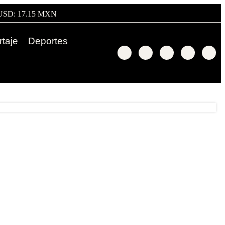
USD: 17.15 MXN
taje
Deportes